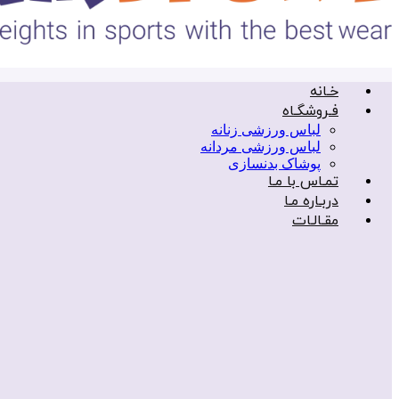
خـانه
فـروشگـاه
لباس ورزشی زنانه
لباس ورزشی مردانه
پوشاک بدنسازی
تمـاس با مـا
دربـاره مـا
مقـالـات