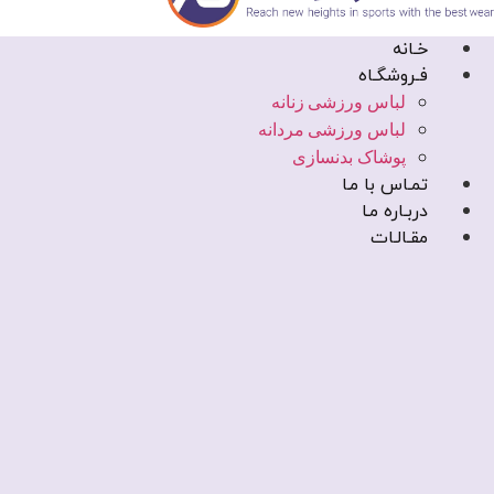
خـانه
فـروشگـاه
لباس ورزشی زنانه
لباس ورزشی مردانه
پوشاک بدنسازی
تمـاس با مـا
دربـاره مـا
مقـالـات