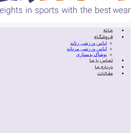
خـانه
فـروشگـاه
لباس ورزشی زنانه
لباس ورزشی مردانه
پوشاک بدنسازی
تمـاس با مـا
دربـاره مـا
مقـالـات