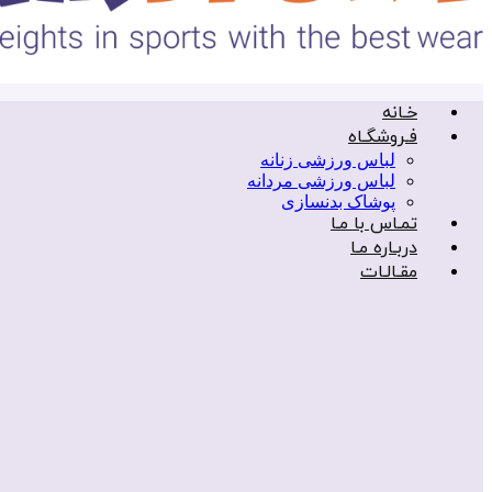
خـانه
فـروشگـاه
لباس ورزشی زنانه
لباس ورزشی مردانه
پوشاک بدنسازی
تمـاس با مـا
دربـاره مـا
مقـالـات