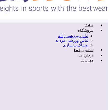
خـانه
فـروشگـاه
لباس ورزشی زنانه
لباس ورزشی مردانه
پوشاک بدنسازی
تمـاس با مـا
دربـاره مـا
مقـالـات