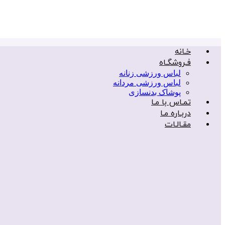
خـانه
فـروشگـاه
لباس ورزشی زنانه
لباس ورزشی مردانه
پوشاک بدنسازی
تمـاس با مـا
دربـاره مـا
مقـالـات