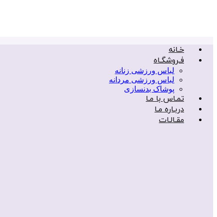
خـانه
فـروشگـاه
لباس ورزشی زنانه
لباس ورزشی مردانه
پوشاک بدنسازی
تمـاس با مـا
دربـاره مـا
مقـالـات