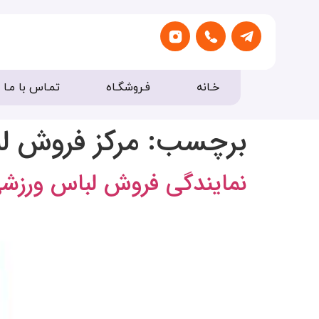
خـانه
فـروشگـاه
تمـاس با مـا
برچسب:
مرکز فروش ل
نمایندگی فروش لباس ورزشی