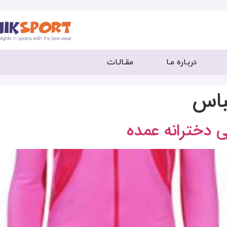
دربـاره مـا
مقـالـات
باس
 دخترانه عمده