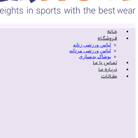
خـانه
فـروشگـاه
لباس ورزشی زنانه
لباس ورزشی مردانه
پوشاک بدنسازی
تمـاس با مـا
دربـاره مـا
مقـالـات