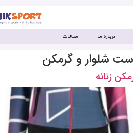
دربـاره مـا
مقـالـات
ت شلوار و گرمکن
کن زنانه