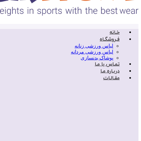
خـانه
فـروشگـاه
لباس ورزشی زنانه
لباس ورزشی مردانه
پوشاک بدنسازی
تمـاس با مـا
دربـاره مـا
مقـالـات