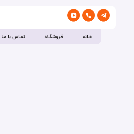
خـانه
فـروشگـاه
تمـاس با مـا