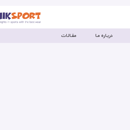
دربـاره مـا
مقـالـات