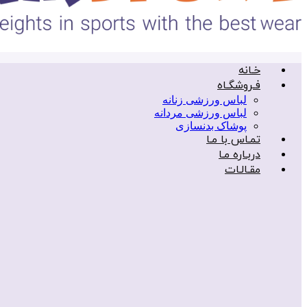
خـانه
فـروشگـاه
لباس ورزشی زنانه
لباس ورزشی مردانه
پوشاک بدنسازی
تمـاس با مـا
دربـاره مـا
مقـالـات