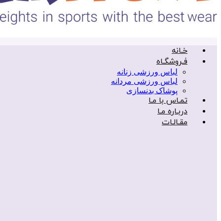
خـانه
فـروشگـاه
لباس ورزشی زنانه
لباس ورزشی مردانه
پوشاک بدنسازی
تمـاس با مـا
دربـاره مـا
مقـالـات