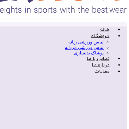
خـانه
فـروشگـاه
لباس ورزشی زنانه
لباس ورزشی مردانه
پوشاک بدنسازی
تمـاس با مـا
دربـاره مـا
مقـالـات