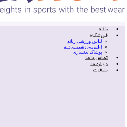
خـانه
فـروشگـاه
لباس ورزشی زنانه
لباس ورزشی مردانه
پوشاک بدنسازی
تمـاس با مـا
دربـاره مـا
مقـالـات