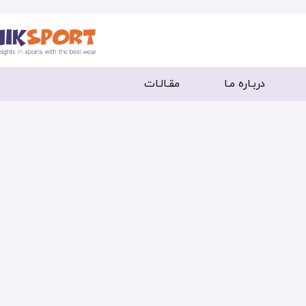
دربـاره مـا
مقـالـات