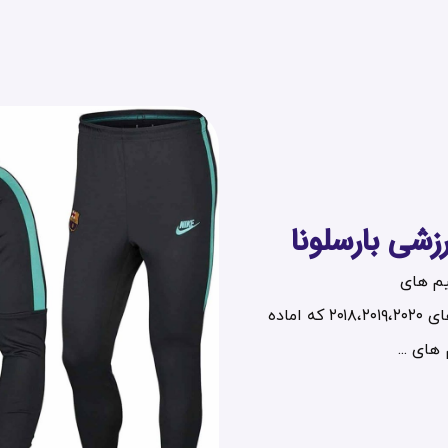
شی بارسلونا
یم های
بارسلونا،دورتموند،لیورپول،یوونتوس،رئال مادرید مدل سال های ۲۰۱۸،۲۰۱۹،۲۰۲۰ که اماده
های ...