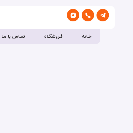
خـانه
فـروشگـاه
تمـاس با مـا