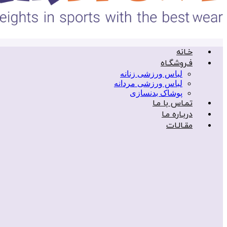
خـانه
فـروشگـاه
لباس ورزشی زنانه
لباس ورزشی مردانه
پوشاک بدنسازی
تمـاس با مـا
دربـاره مـا
مقـالـات