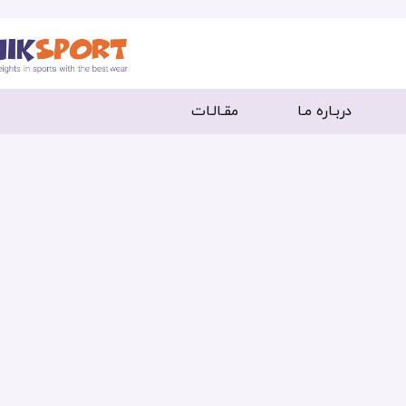
دربـاره مـا
مقـالـات