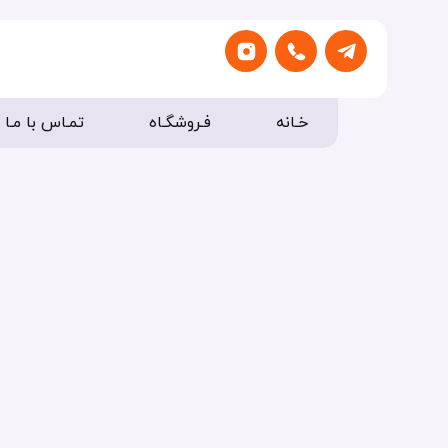
خـانه
فـروشگـاه
تمـاس با مـا