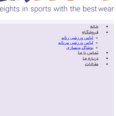
خـانه
فـروشگـاه
لباس ورزشی زنانه
لباس ورزشی مردانه
پوشاک بدنسازی
تمـاس با مـا
دربـاره مـا
مقـالـات