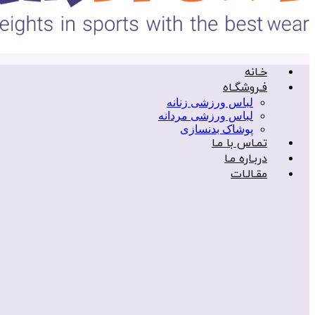
خـانه
فـروشگـاه
لباس ورزشی زنانه
لباس ورزشی مردانه
پوشاک بدنسازی
تمـاس با مـا
دربـاره مـا
مقـالـات