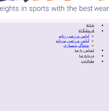
خـانه
فـروشگـاه
لباس ورزشی زنانه
لباس ورزشی مردانه
پوشاک بدنسازی
تمـاس با مـا
دربـاره مـا
مقـالـات