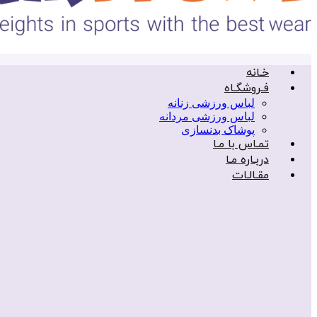
خـانه
فـروشگـاه
لباس ورزشی زنانه
لباس ورزشی مردانه
پوشاک بدنسازی
تمـاس با مـا
دربـاره مـا
مقـالـات