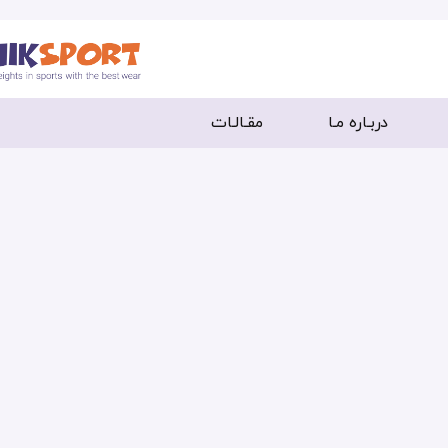
دربـاره مـا
مقـالـات