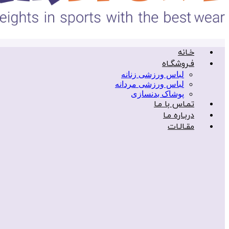
خـانه
فـروشگـاه
لباس ورزشی زنانه
لباس ورزشی مردانه
پوشاک بدنسازی
تمـاس با مـا
دربـاره مـا
مقـالـات