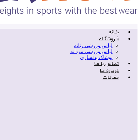
خـانه
فـروشگـاه
لباس ورزشی زنانه
لباس ورزشی مردانه
پوشاک بدنسازی
تمـاس با مـا
دربـاره مـا
مقـالـات