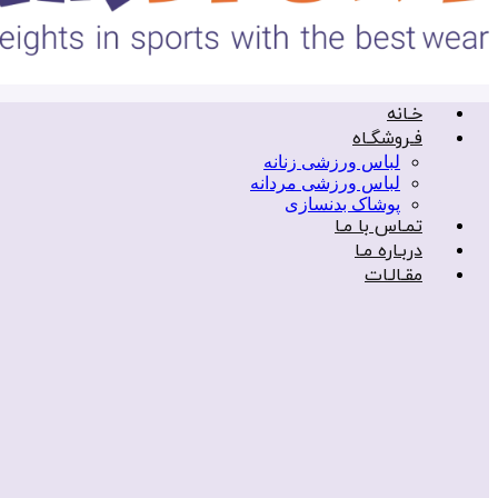
خـانه
فـروشگـاه
لباس ورزشی زنانه
لباس ورزشی مردانه
پوشاک بدنسازی
تمـاس با مـا
دربـاره مـا
مقـالـات