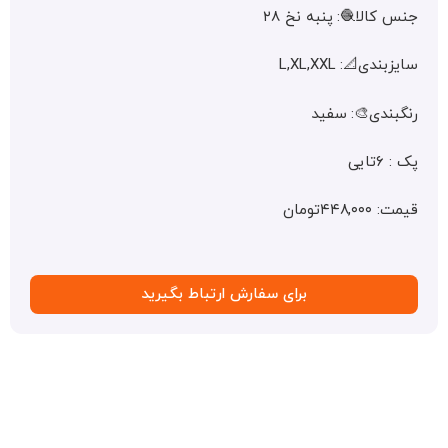
الا🧶: پنبه نخ ۲۸
ی📐: L,XL,XXL
ندی🎨: سفید
ی
۴تومان
برای سفارش ارتباط بگیرید