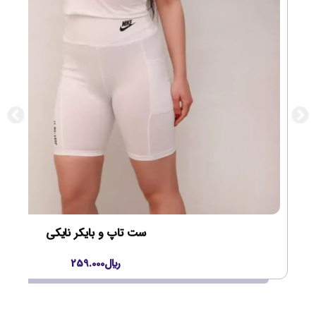
ست تاپ و بایکر نایکی
﷼
259.000