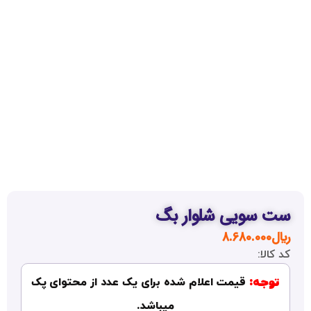
سویی شلوار بگ
8.680.00
لا:
جه:
قیمت اعلام شده برای یک عدد از محتوای پک
میباشد.