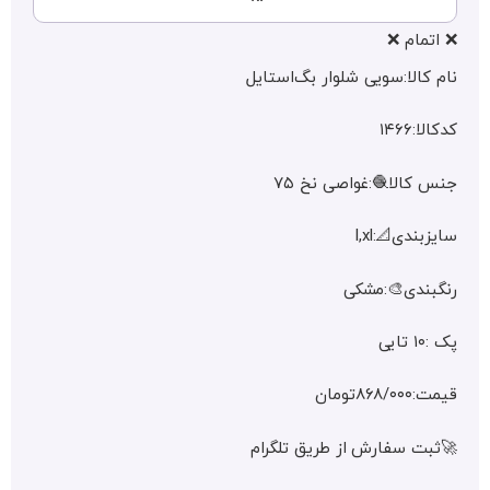
❌ اتم
نام کالا:سویی شلوار بگ‌‌ا
کدک
جنس کالا🧶:غواصی 
سایزبندی
رنگبندی🎨:
قیمت:
🚀ثبت سفارش از طریق تل