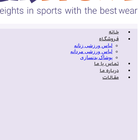
خـانه
فـروشگـاه
لباس ورزشی زنانه
لباس ورزشی مردانه
پوشاک بدنسازی
تمـاس با مـا
دربـاره مـا
مقـالـات