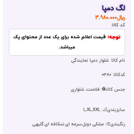
دمپا
3.980.00
لا:
جه:
قیمت اعلام شده برای یک عدد از محتوای پک
میباشد.
الا: شلوار دمپا نمایندگی
۰۳۸۰
کالا🧶: فلامنت شلواری
ی📐: L,XL,XXL
ندی🎨: مشکی دوبل.سرمه ای.نسکافه ای.گلبهی