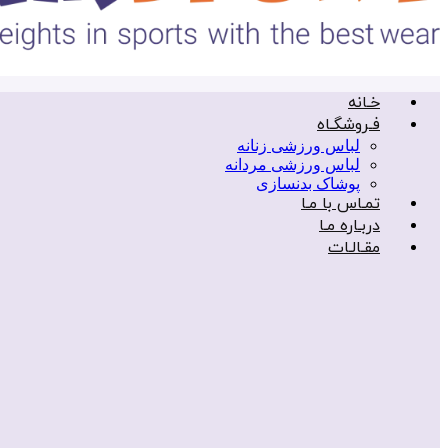
خـانه
فـروشگـاه
لباس ورزشی زنانه
لباس ورزشی مردانه
پوشاک بدنسازی
تمـاس با مـا
دربـاره مـا
مقـالـات