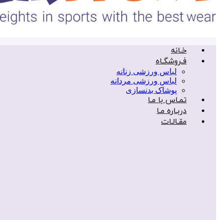
خـانه
فـروشگـاه
لباس ورزشی زنانه
لباس ورزشی مردانه
پوشاک بدنسازی
تمـاس با مـا
دربـاره مـا
مقـالـات